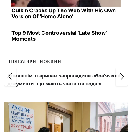
Culkin Cracks Up The Web With His Own
Version Of ‘Home Alone’
Top 9 Most Controversial 'Late Show'
Moments
ПОПУЛЯРНІ НОВИНИ
Оренда в Києві: на Лук'янівці та Дарниці житло
не здають навіть за низькими цінами