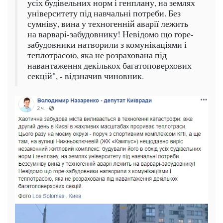
усіх будівельних норм і генплану, на землях
університету під навчальні потреби. Без
сумніву, вина у техногенній аварії лежить
на варварі-забудовнику! Невідомо що горе-
забудовники натворили з комунікаціями і
теплотрасою, яка не розрахована під
навантаження декількох багатоповерхових
секцій", - відзначив чиновник.