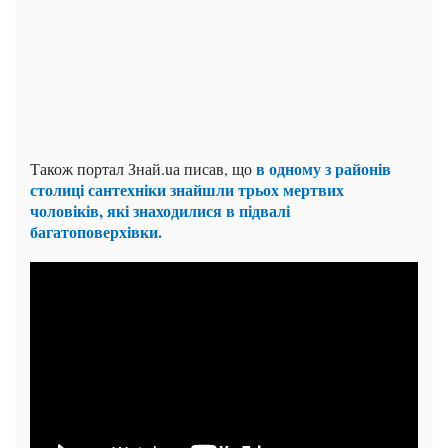
в одному з районів
Також портал Знай.uа писав, що
столиці сантехніки знайшли трьох мертвих
чоловіків, які знаходилися в підвалі
багатоповерхівки.