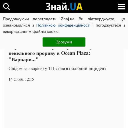
Продовжуючи переглядати Znaj.ua Ви підтверджуєте, що
ВІЙНА РОСІЇ ПРОТИ УКРАЇНИ
КОРОНАВІРУС В УКРАЇНІ І
ознайомилися з
Політикою конфіденційності
і погоджуєтеся з
використанням файлів cookie.
Головна
Київ
ЧИТАТЬ НА РУССКОМ
Зрозумів
Соратник Кличка розсекретив винуватця
пекельного прориву в Ocean Plaza:
"Варвари..."
Слідом за аварією у ТЦ стався подібний інцидент
14 січня, 12:15