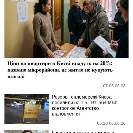
Ціни на квартири в Києві впадуть на 20%:
названо мікрорайони, де житло не купують
взагалі
07:05 06.08
Резерв тепломережі Києва
посилили на 1,5 ГВт: 564 МВт
контролює Агентство
відновлення
05:20 06.08.26
Гроші з карток та е-гаманців