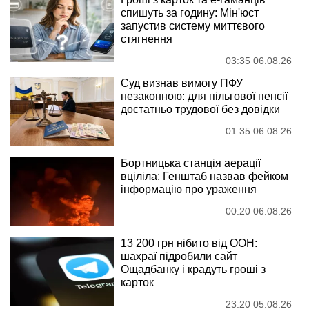
спишуть за годину: Мін'юст
запустив систему миттєвого
стягнення
03:35 06.08.26
Суд визнав вимогу ПФУ
незаконною: для пільгової пенсії
достатньо трудової без довідки
01:35 06.08.26
Бортницька станція аерації
вціліла: Генштаб назвав фейком
інформацію про ураження
00:20 06.08.26
13 200 грн нібито від ООН:
шахраї підробили сайт
Ощадбанку і крадуть гроші з
карток
23:20 05.08.26