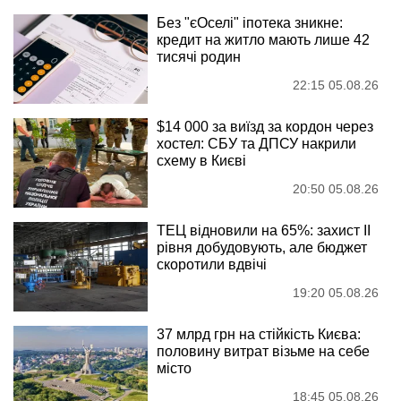
Без "єОселі" іпотека зникне:
кредит на житло мають лише 42
тисячі родин
22:15 05.08.26
$14 000 за виїзд за кордон через
хостел: СБУ та ДПСУ накрили
схему в Києві
20:50 05.08.26
ТЕЦ відновили на 65%: захист II
рівня добудовують, але бюджет
скоротили вдвічі
19:20 05.08.26
37 млрд грн на стійкість Києва:
половину витрат візьме на себе
місто
18:45 05.08.26