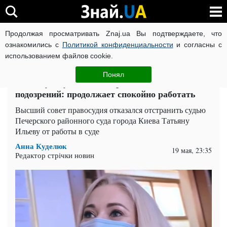
Продолжая просматривать Znaj.ua Вы подтверждаете, что
ВОЙНА РОССИИ ПРОТИВ УКРАИНЫ
КОРОНАВИРУС В 
ознакомились с
Политикой конфиденциальности
и согласны с
использованием файлов cookie.
Главная
Киев
ЧИТАТИ УКРАЇНСЬКОЮ
Понял
Киевскую судью не отстранили после
подозрений: продолжает спокойно работать
Высший совет правосудия отказался отстранить судью
Печерского районного суда города Киева Татьяну
Ильеву от работы в суде
Анна Куделюк
19 мая, 23:35
Редактор стрічки новин