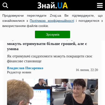
Продовжуючи переглядати Znaj.ua Ви підтверджуєте, що
ВІЙНА РОСІЇ ПРОТИ УКРАЇНИ
КОРОНАВІРУС В УКРАЇНІ І
ознайомилися з
Політикою конфіденційності
і погоджуєтеся з
використанням файлів cookie.
Головна
Київ
ЧИТАТЬ НА РУССКОМ
Зрозумів
Перезавантаження соцвиплат: українці
можуть отримувати більше грошей, але є
умова
Як отримувачі соцдопомоги можуть покращити своє
фінансове становище
Владислав Писаренко
16 липня, 22:20
Редактор новин