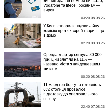
киянин здавав номери Київстар,
Vodafone та lifecell росіянам —
вирок
03:20 08.08.26
У Києві створили надзвичайну
комісію проти хвороб тварин: що
відомо
02:20 08.08.26
Оренда квартир сягнула 30 000
грн: ціни злетіли на 11% —
названо міста з найдешевшим
житлом
00:20 08.08.26
11 млрд грн боргу та готовність
6%: столиця провалює
підготовку до опалювального
сезону
22:40 07.08.26