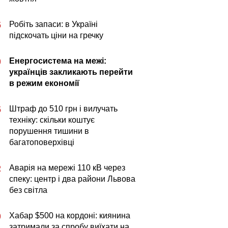
Робіть запаси: в Україні
5
підскочать ціни на гречку
Енергосистема на межі:
0
українців закликають перейти
в режим економії
Штраф до 510 грн і вилучать
5
техніку: скільки коштує
порушення тишини в
багатоповерхівці
Аварія на мережі 110 кВ через
2
спеку: центр і два райони Львова
без світла
Хабар $500 на кордоні: киянина
0
затримали за спробу виїхати на