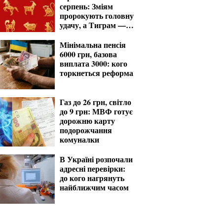
серпень: Зміям
пророкують головну
удачу, а Тиграм —
місяць випробувань
Мінімальна пенсія
6000 грн, базова
виплата 3000: кого
торкнеться реформа
Газ до 26 грн, світло
до 9 грн: МВФ готує
дорожню карту
подорожчання
комуналки
В Україні розпочали
адресні перевірки:
до кого нагрянуть
найближчим часом