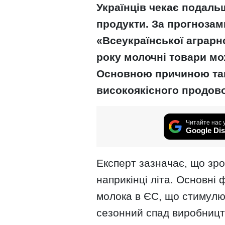
Українців чекає подаль
продукти. За прогнозам
«Всеукраїнської аграрн
року молочні товари м
Основною причиною так
високоякісного продов
Читайте нас 
Google Dis
Експерт зазначає, що зр
наприкінці літа. Основн
молока в ЄС, що стимулює
сезонний спад виробницт