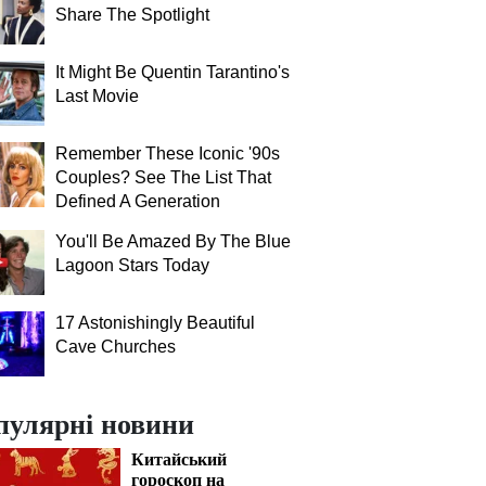
Share The Spotlight
It Might Be Quentin Tarantino's
Last Movie
Remember These Iconic '90s
Couples? See The List That
Defined A Generation
You'll Be Amazed By The Blue
Lagoon Stars Today
17 Astonishingly Beautiful
Cave Churches
пулярні новини
Китайський
гороскоп на