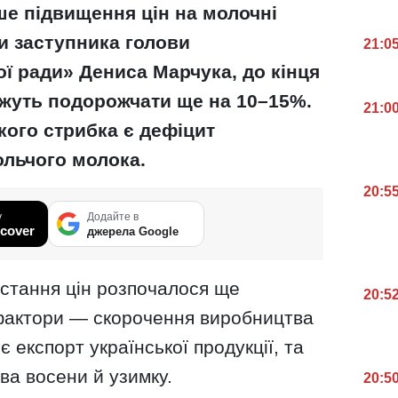
ше підвищення цін на молочні
и заступника голови
21:0
ої ради» Дениса Марчука, до кінця
ожуть подорожчати ще на 10–15%.
21:0
ого стрибка є дефіцит
ольчого молока.
20:5
у
Додайте в
cover
джерела Google
остання цін розпочалося ще
20:5
і фактори — скорочення виробництва
 експорт української продукції, та
ва восени й узимку.
20:5