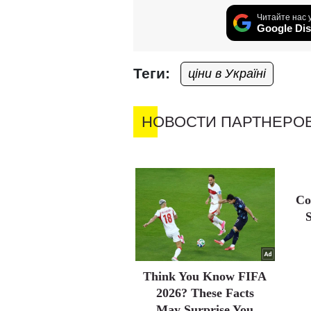
Читайте нас 
Google Dis
Теги:
ціни в Україні
НОВОСТИ ПАРТНЕРО
Co
Think You Know FIFA
2026? These Facts
May Surprise You