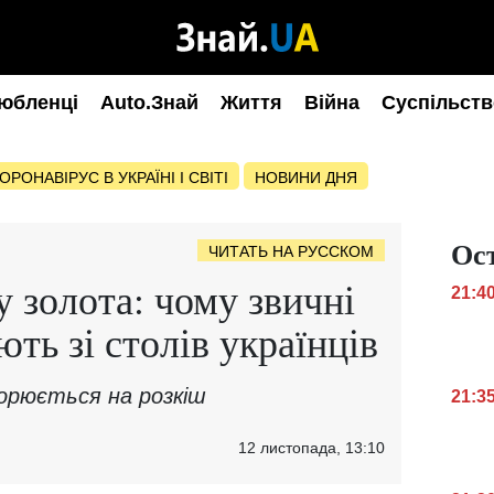
юбленці
Auto.Знай
Життя
Війна
Суспільств
ОРОНАВІРУС В УКРАЇНІ І СВІТІ
НОВИНИ ДНЯ
Ос
ЧИТАТЬ НА РУССКОМ
у золота: чому звичні
21:4
ть зі столів українців
орюється на розкіш
21:3
12 листопада, 13:10