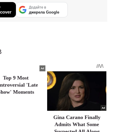
у
Додайте в
cover
джерела Google
В
Top 9 Most
ntroversial 'Late
Show' Moments
Gina Carano Finally
Admits What Some
Suspected All Along