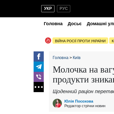
УКР
РУС
Головна
Досьє
Домашні ул
ВІЙНА РОСІЇ ПРОТИ УКРАЇНИ
К
Головна
Київ
Молочка на ваг
продукти зникаю
Щоденний раціон перетв
Юлія Посохова
Редактор стрічки новин