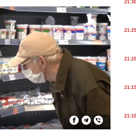
21:3
21:2
21:2
21:1
21:1