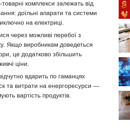
-товарні комплекси залежать від
ання: доїльні апарати та системи
ключно на електриці.
ися через можливі перебої з
у. Якщо виробникам доведеться
ори, це додатково збільшить
живчі ціни.
відчутно вдарить по гаманцях
иск та витрати на енергоресурси —
ують вартість продуктів.