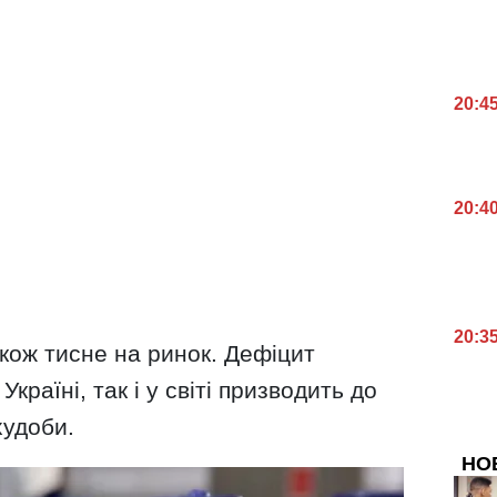
20:4
20:4
20:3
акож тисне на ринок. Дефіцит
Україні, так і у світі призводить до
худоби.
НО