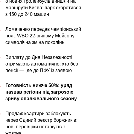
8 нових тролейбусів вийшли на
0
маршрути Києва: парк скоротився
з 450 до 240 машин
Ломаченко передав чемпіонський
5
пояс WBO 22-річному Мейсону:
символічна зміна поколінь
Виплату до Дня Незалежності
0
отримають автоматично: хто без
пенсії — іде до ПФУ із заявою
Готовність нижче 50%: уряд
5
назвав регіони під загрозою
зриву опалювального сезону
Продаж квартири заблокують
0
через Єдиний реєстр боржників:
нові перевірки нотаріусів з
жовтня