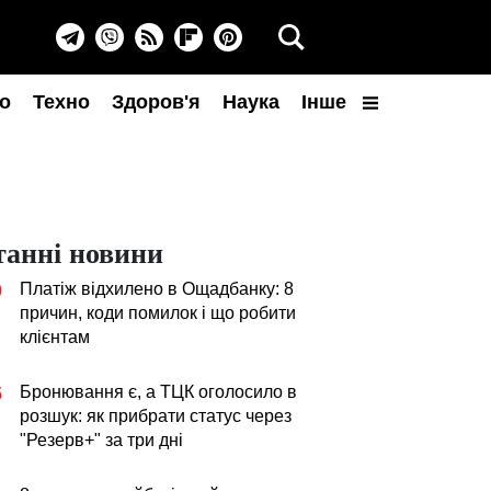
о
Техно
Здоров'я
Наука
Інше
танні новини
Платіж відхилено в Ощадбанку: 8
0
причин, коди помилок і що робити
клієнтам
Бронювання є, а ТЦК оголосило в
5
розшук: як прибрати статус через
"Резерв+" за три дні