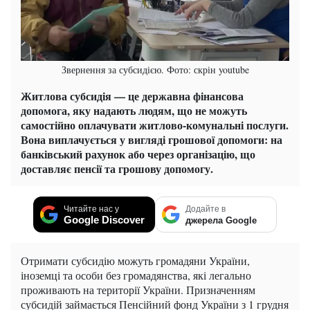
Звернення за субсидією. Фото: скрін youtube
Житлова субсидія — це державна фінансова
допомога, яку надають людям, що не можуть
самостійно оплачувати житлово-комунальні послуги.
Вона виплачується у вигляді грошової допомоги: на
банківський рахунок або через організацію, що
доставляє пенсії та грошову допомогу.
Читайте нас у
Додайте в
Google Discover
джерела Google
Отримати субсидію можуть громадяни України,
іноземці та особи без громадянства, які легально
проживають на території України. Призначенням
субсидій займається Пенсійний фонд України з 1 грудня