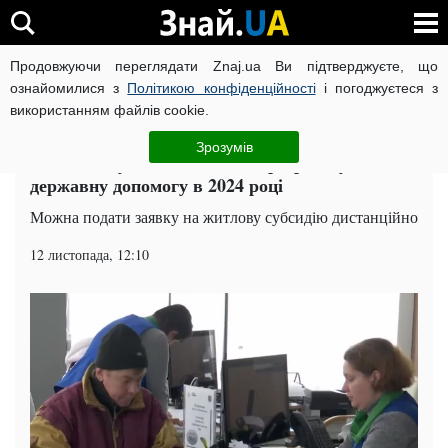
Продовжуючи переглядати Znaj.ua Ви підтверджуєте, що
ВІЙНА РОСІЇ ПРОТИ УКРАЇНИ
КОРОНАВІРУС В УКРАЇНІ І
ознайомилися з
Політикою конфіденційності
і погоджуєтеся з
використанням файлів cookie.
Головна
Київ
ЧИТАТЬ НА РУССКОМ
Зрозумів
Житлова субсидія: хто може розраховувати на
державну допомогу в 2024 році
Можна подати заявку на житлову субсидію дистанційно
12 листопада, 12:10