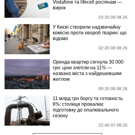
Vodafone та lifecell росіянам —
вирок
03:20 08.08.26
У Києві створили надзвичайну
комісію проти хвороб тварин: що
відомо
02:20 08.08.26
Оренда квартир сягнула 30 000
грн: ціни злетіли на 11% —
названо міста з найдешевшим
житлом
00:20 08.08.26
11 млрд грн боргу та готовність
6%: столиця провалює
підготовку до опалювального
сезону
22:40 07.08.26