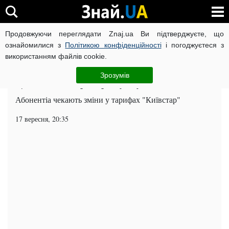
Продовжуючи переглядати Znaj.ua Ви підтверджуєте, що
ВІЙНА РОСІЇ ПРОТИ УКРАЇНИ
КОРОНАВІРУС В УКРАЇНІ І
ознайомилися з
Політикою конфіденційності
і погоджуєтеся з
використанням файлів cookie.
Головна
Київ
ЧИТАТЬ НА РУССКОМ
Зрозумів
Ціни на SIM-карти зростуть удвічі
Абонентіа чекають зміни у тарифах "Київстар"
17 вересня, 20:35