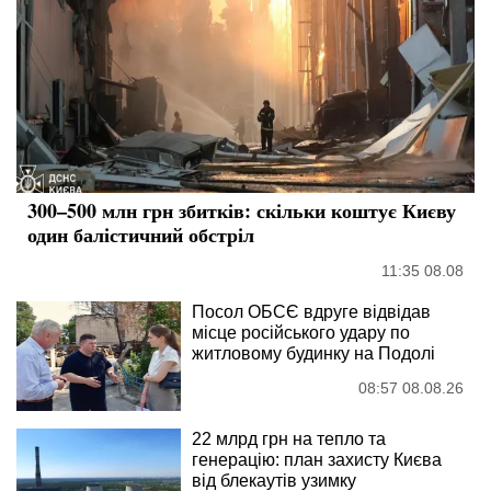
300–500 млн грн збитків: скільки коштує Києву
один балістичний обстріл
11:35 08.08
Посол ОБСЄ вдруге відвідав
місце російського удару по
житловому будинку на Подолі
08:57 08.08.26
22 млрд грн на тепло та
генерацію: план захисту Києва
від блекаутів узимку